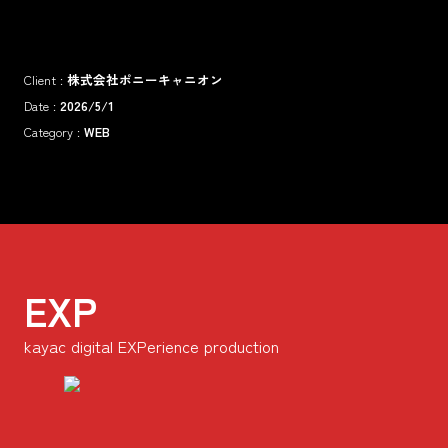
Division
Client :
株式会社ポニーキャニオン
Recruit
Date :
2026/5/1
Category :
WEB
Contact
EXP
kayac digital EXPerience production